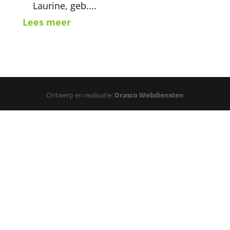
Laurine, geb....
Lees meer
Ontwerp en realisatie:
Drasco Webdiensten