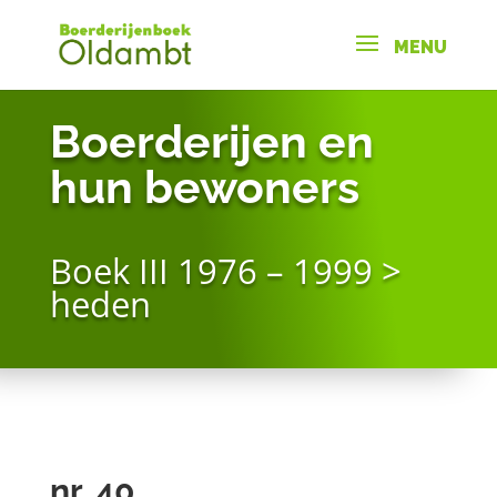
Boerderijen en
hun bewoners
Boek III 1976 – 1999 >
heden
nr. 40