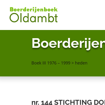
Boerderije
Boek III 1976 – 1999 > heden
nr. 144
STICHTING D