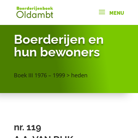
Boerderijen en
hun bewoners
Boek III 1976 – 1999 > heden
nr. 119