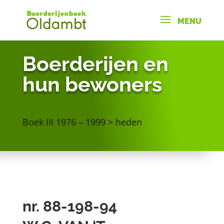
Boerderijen en
hun bewoners
Boek III 1976 – 1999 > heden
nr. 88-198-94