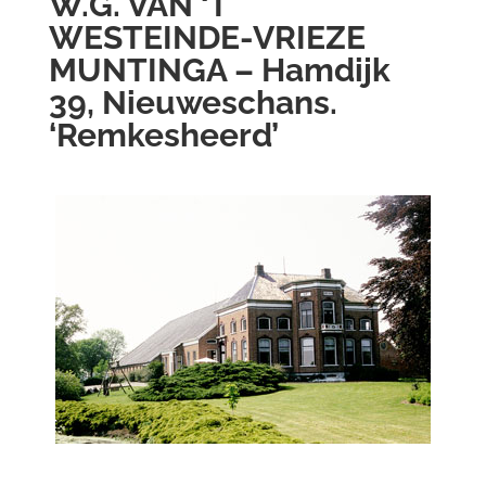
W.G. VAN ‘T
WESTEINDE-VRIEZE
MUNTINGA – Hamdijk
39, Nieuweschans.
‘Remkesheerd’