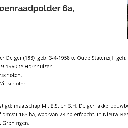
Coenraadpolder 6a,
r Delger (188), geb. 3-4-1958 te Oude Statenzijl, geh
-9-1960 te Hornhuizen.
nschoten.
 Winschoten.
.
stigd: maatschap M., E.S. en S.H. Delger, akkerbouwbe
omvat 165 ha, waarvan 28 ha erfpacht. In Nieuw-Beer
m. Groningen.