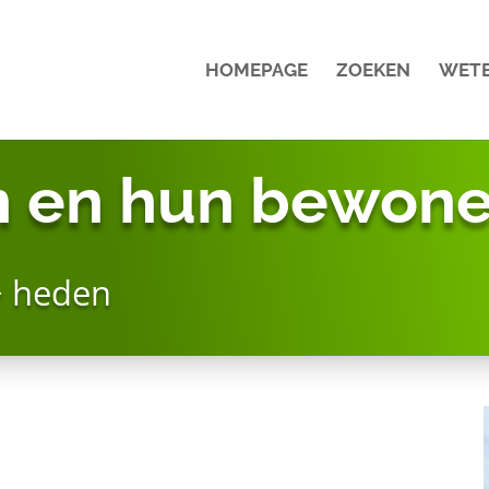
HOMEPAGE
ZOEKEN
WET
n en hun bewone
> heden